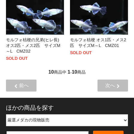
モルフォ桔梗の兄弟(ヒレ長)
モルフォ桔梗 オス1匹・メス2
オス2匹・メス2匹 サイズM
匹 サイズM～L CMZ01
～L CMZ02
SOLD OUT
SOLD OUT
10
1
10
商品中
-
商品
前へ
次へ
ほかの商品を探す