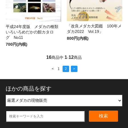
「改良メダカ大図鑑 100年メ
平成24年度版 メダカの種類
ダカ2022 Vol.19」
いろいろめだかの館カタロ
グ No11
800円(内税)
700円(内税)
16
1
12
商品中
-
商品
<
1
2
>
ほかの商品を探す
検索