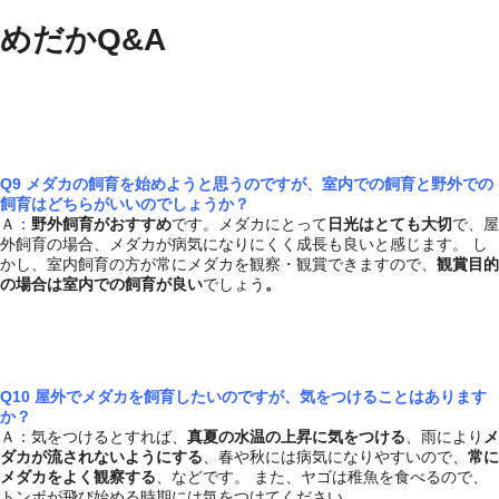
めだかQ&A
Q9 メダカの飼育を始めようと思うのですが、室内での飼育と野外での
飼育はどちらがいいのでしょうか？
Ａ：
野外飼育がおすすめ
です。メダカにとって
日光はとても大切
で、屋
外飼育の場合、メダカが病気になりにくく成長も良いと感じます。 し
かし、室内飼育の方が常にメダカを観察・観賞できますので、
観賞目的
の場合は室内での飼育が良い
でしょう
。
Q10 屋外でメダカを飼育したいのですが、気をつけることはあります
か？
Ａ：気をつけるとすれば、
真夏の水温の上昇に気をつける
、雨により
メ
ダカが流されないようにする
、春や秋には病気になりやすいので、
常に
メダカをよく観察する
、などです。 また、ヤゴは稚魚を食べるので、
トンボが飛び始める時期には気をつけてください。