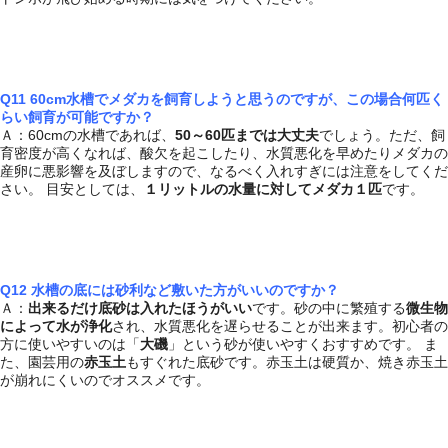
Q11 60cm水槽でメダカを飼育しようと思うのですが、この場合何匹く
らい飼育が可能ですか？
Ａ：60cmの水槽であれば、
50～60匹までは大丈夫
でしょう。ただ、飼
育密度が高くなれば、酸欠を起こしたり、水質悪化を早めたりメダカの
産卵に悪影響を及ぼしますので、なるべく入れすぎには注意をしてくだ
さい。 目安としては、
１リットルの水量に対してメダカ１匹
です。
Q12 水槽の底には砂利など敷いた方がいいのですか？
Ａ：
出来るだけ底砂は入れたほうがいい
です。砂の中に繁殖する
微生物
によって水が浄化
され、水質悪化を遅らせることが出来ます。初心者の
方に使いやすいのは「
大磯
」という砂が使いやすくおすすめです。 ま
た、園芸用の
赤玉土
もすぐれた底砂です。赤玉土は硬質か、焼き赤玉土
が崩れにくいのでオススメです。