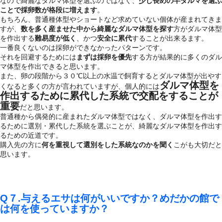
なので綺麗なダルマ体型を選ぶのではなく、
少し長めの半ダルマを選ぶ
ことで採卵数が格段に増えます
。
もちろん、普通種体型やショートなど求めていない個体が産まれてきま
すが、
数を多く産ませた中から綺麗なダルマ体型を探す
方がダルマ体型
を作出する
難易度が低く
、かつ
安全に累代
することが出来るます。
一番良くないのは採卵ができなかったパターンです。
それを回避するためには
まずは採卵を優先
する方が結果的に多くのダル
マ体型を作出できると思います。
また、卵の段階から３０℃以上の水温で飼育するとダルマ体型が出やす
ダルマ体型を
くなると多くの方が言われていますが、個人的には
作出するために累代した系統で交配をすることが
重要
だと思います。
普通種から偶発的に産まれたダルマ体型ではなく、ダルマ体型を作出す
るために選別・累代した系統を選ぶことが、綺麗なダルマ体型を作出す
るための近道です。
購入先の方に
何を重視して選別をした系統なのかを聞く
こがも大切だと
思います。
Q７.与えるエサは何がいいですか？めだかの館で
は何を使っていますか？