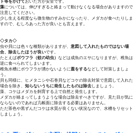
ト等をかけて
おいた方が安全です。
藻
については、伸びすぎると絡まって動けなくなる場合がありますので
注意してください。
少し生える程度なら微生物のすみかになったり、メダカが食べたりしま
すので、むしろあった方が良いとも言えます。
◇タカ◇
虫や貝には色々な種類がありますが、
意図して入れたものではない場
合、除去したほうが良い
です。
たとえば
ボウフラ（蚊の幼虫）
などは成魚のエサになりますが、稚魚は
逆に食べられてしまいます。
稚魚水槽にボウフラが湧かないように
蓋をする
などして対策しましょ
う。
貝も同様に、ヒメタニシや石巻貝などコケの除去対策で意図して入れた
場合を除き、
知らないうちに発生したものは除去
しましょう。
藻、コケはメダカを飼育する上で自然と発生します。
メダカが絡まってしまうような場合は除去すべきですが、見た目が気に
ならないのであれば几帳面に除去する必要はありません。
ただ茶色や黒ずんだコケは水質が良くない状況なので、水槽をリセット
しましょう。