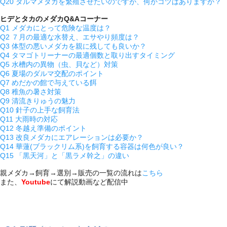
Q20 ダルマメダカを繁殖させたいのですが、何かコツはありますか？
ヒデとタカのメダカQ&Aコーナー
Q1 メダカにとって危険な温度は？
Q2 ７月の最適な水替え、エサやり頻度は？
Q3 体型の悪いメダカを親に残しても良いか？
Q4 タマゴトリーナーの最適個数と取り出すタイミング
Q5 水槽内の異物（虫、貝など）対策
Q6 夏場のダルマ交配のポイント
Q7 めだかの館で与えている餌
Q8 稚魚の暑さ対策
Q9 清流きりゅうの魅力
Q10 針子の上手な飼育法
Q11 大雨時の対応
Q12 冬越え準備のポイント
Q13 改良メダカにエアレーションは必要か？
Q14 華蓮(ブラックリム系)を飼育する容器は何色が良い？
Q15 「黒天河」と「黒ラメ幹之」の違い
親メダカ→飼育→選別→販売の一覧の流れは
こちら
また、
Youtube
にて解説動画など配信中