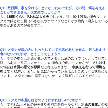
Q13 数日間、家を空けることになったのですが、その間、餌を与える
ことができません。大丈夫でしょうか？
Ａ：
1週間くらいであれば大丈夫
でしょう。特に屋外飼育の場合は、メ
ダカの餌となる物（小さな虫やボウフラなど）が水槽内に混入している
場合があるので好都合です。
Q14 メダカが底の方にじっとしていて元気がありません。餌もあまり
食べないのですが、どうしてでしょう？
Ａ：冬場の場合は水温が低いのでメダカは底のほうでじっとしていて、
餌にもあまり反応しません。 この場合は心配いりませんが、それ以外
の場合は
水質の悪化が原因
だと考えられます。
水換えを行って環境を
整えてください
。また、病気にかかっている場合もこのような状態にな
ります。 メダカの体に異変はないか、よく観察してみてください。
Q15 メダカの冬越しはどのようにすればいいですか？
Ａ：できれば大きめの睡蓮鉢や発泡スチロールなど、
水温の変化が少な