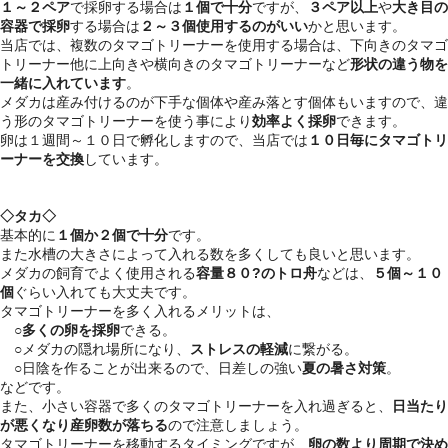
１～２ペア
で採卵する場合は
１個で十分
ですが、
３ペア以上
や
大き目の
容器で採卵
する場合は
２～３個使用するのがいい
かと思います。
当店では、複数のタマゴトリーナーを使用する場合は、下向きのタマゴ
トリーナー他に上向きや横向きのタマゴトリーナーなど
形状の違う物を
一緒に入れています
。
メダカは産み付けるのが下手な個体や産み落とす個体もいますので、違
う形のタマゴトリーナーを使う事により
効率よく採卵
できます。
卵は１週間～１０日で孵化しますので、当店では
１０日毎にタマゴトリ
ーナーを交換
しています。
◇タカ◇
基本的に
１個か２個で十分
です。
また水槽の大きさによって入れる数を多くしても良いと思います。
メダカの飼育でよく使用される
容量８０?のトロ舟
などは、
５個～１０
個
ぐらい入れても大丈夫です。
タマゴトリーナーを多く入れるメリットは、
○
多くの卵を採卵
できる。
○メダカの隠れ場所になり、
ストレスの軽減
に繋がる。
○日陰を作ることが出来るので、日差しの強い
夏の暑さ対策
。
などです。
また、小さい容器で多くのタマゴトリーナーを入れ過ぎると、
日当たり
が悪くなり産卵数が落ちる
ので注意しましょう。
タマゴトリーナーを移動するタイミングですが、
卵の数より周期で決め