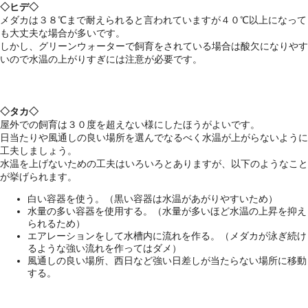
◇ヒデ◇
メダカは３８℃まで耐えられると言われていますが４０℃以上になって
も大丈夫な場合が多いです。
しかし、グリーンウォーターで飼育をされている場合は酸欠になりやす
いので水温の上がりすぎには注意が必要です。
◇タカ◇
屋外での飼育は３０度を超えない様にしたほうがよいです。
日当たりや風通しの良い場所を選んでなるべく水温が上がらないように
工夫しましょう。
水温を上げないための工夫はいろいろとありますが、以下のようなこと
が挙げられます。
白い容器を使う。（黒い容器は水温があがりやすいため）
水量の多い容器を使用する。（水量が多いほど水温の上昇を抑え
られるため）
エアレーションをして水槽内に流れを作る。（メダカが泳ぎ続け
るような強い流れを作ってはダメ）
風通しの良い場所、西日など強い日差しが当たらない場所に移動
する。