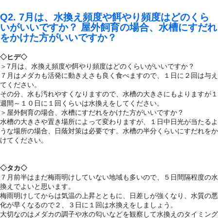
Q2. 7月は、水換え頻度や餌やり頻度はどのくら
いがいいですか？ 屋外飼育の場合、水槽にすだれ
をかけた方がいいですか？
◇ヒデ◇
＞7月は、水換え頻度や餌やり頻度はどのくらいがいいですか？
７月はメダカも活発に動きえさも良く食べますので、１日に２回は与え
てください。
その分、水も汚れやすくなりますので、水槽の大きさにもよりますが１
週間～１０日に１回くらいは水換えをしてください。
＞屋外飼育の場合、水槽にすだれをかけた方がいいですか？
水槽の大きさや置き場所によって変わりますが、１日中日光が当たるよ
うな場所の場合、日蔭対策は必要です。水槽の半分くらいにすだれをか
けてください。
◇タカ◇
７月前半はまだ梅雨明けしていない地域も多いので、５日間隔程度の水
換えでよいと思います。
梅雨明けしてからは気温の上昇とともに、日差しが強くなり、水質の悪
化が早くなるので２、３日に１回は水換えをしましょう。
大切なのはメダカの調子や水の匂いなどを観察して水換えのタイミング