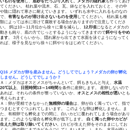
いものを使用
し、
底砂をたっぷり入れて、メダカの隠れ家
も作ってあげ
てください。 枯れ葉や流木、石、瓦、鉢などを入れておくと、その中
や陰に隠れて寒さに耐えていきます。 いずれも水中に入れるものなの
で、
有害なものが溶け出さないものを使用
してください。 枯れ葉も種
類によっては水に溶けて腐敗する場合がありますので注意してくださ
い。 餌は10～11月位から徐々に量を減らし、
12月頃
になるとメダカの
動きも鈍り、底の方でじっとするようになってきますので
餌やりをやめ
ます
。 3月くらいから、隠れ家から出てきて水面を泳ぐようになってく
れば、様子を見ながら徐々に餌やりをはじめてください。
Q16 メダカが卵を産みません。どうしてでしょう？
メダカの卵が孵化
しません。どうしてでしょうか？
Ａ：メダカはオスとメスがちゃんといて、餌もきちんと与え、
水温
20℃以上
、
日照時間13～14時間
を条件に産卵します。 産卵しないので
あれば、それらの条件が整っていないか、
オスとメスの相性が悪い
とも
考えられます。
Ａ：卵が受精できなかった
無精卵の場合
は、卵が白く濁っていて、指で
つまむとすぐつぶれてしまいます。 このような卵は孵化しません。ま
た、有精卵でも孵化までの間に、白いカビに覆われてしまう場合があり
ます。このような場合も孵化率が低下します。
白く濁った卵やカビが
生えた卵は取り除いてください
。(カビが生えた卵をそのままにしてお
くと、他の卵にまでカビをうつしてしまいます。） また、水温が低い