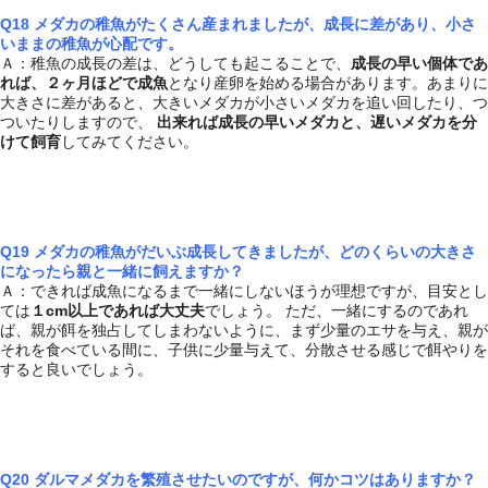
Q18 メダカの稚魚がたくさん産まれましたが、成長に差があり、小さ
いままの稚魚が心配です。
Ａ：稚魚の成長の差は、どうしても起こることで、
成長の早い個体であ
れば、２ヶ月ほどで成魚
となり産卵を始める場合があります。あまりに
大きさに差があると、大きいメダカが小さいメダカを追い回したり、つ
ついたりしますので、
出来れば成長の早いメダカと、遅いメダカを分
けて飼育
してみてください。
Q19 メダカの稚魚がだいぶ成長してきましたが、どのくらいの大きさ
になったら親と一緒に飼えますか？
Ａ：できれば成魚になるまで一緒にしないほうが理想ですが、目安とし
ては
１cm以上であれば大丈夫
でしょう。 ただ、一緒にするのであれ
ば、親が餌を独占してしまわないように、まず少量のエサを与え、親が
それを食べている間に、子供に少量与えて、分散させる感じで餌やりを
すると良いでしょう。
Q20 ダルマメダカを繁殖させたいのですが、何かコツはありますか？