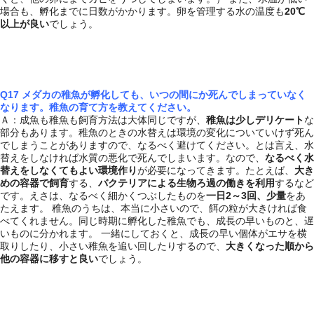
場合も、孵化までに日数がかかります。卵を管理する水の温度も
20℃
以上が良い
でしょう。
Q17 メダカの稚魚が孵化しても、いつの間にか死んでしまっていなく
なります。稚魚の育て方を教えてください。
Ａ：成魚も稚魚も飼育方法は大体同じですが、
稚魚は少しデリケート
な
部分もあります。稚魚のときの水替えは環境の変化についていけず死ん
でしまうことがありますので、なるべく避けてください。とは言え、水
替えをしなければ水質の悪化で死んでしまいます。なので、
なるべく水
替えをしなくてもよい環境作り
が必要になってきます。たとえば、
大き
めの容器で飼育
する、
バクテリアによる生物ろ過の働きを利用
するなど
です。えさは、なるべく細かくつぶしたものを
一日2～3回、少量
をあ
たえます。 稚魚のうちは、本当に小さいので、餌の粒が大きければ食
べてくれません。同じ時期に孵化した稚魚でも、成長の早いものと、遅
いものに分かれます。 一緒にしておくと、成長の早い個体がエサを横
取りしたり、小さい稚魚を追い回したりするので、
大きくなった順から
他の容器に移すと良い
でしょう。