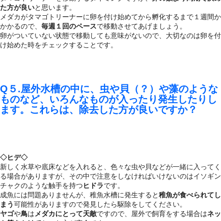
た方が良い
と思います。
メダカがタマゴトリーナーに卵を付け始めてから孵化するまで１週間か
かかるので、
毎週１回のペース
で移動させてあげましょう。
卵がついていない状態で移動しても意味がないので、大切なのは卵を付
け始めた時をチェックすることです。
Q５.屋外水槽の中に、虫や貝（？）や藻のような
ものなど、いろんなものが入ったり発生したりし
ます。これらは、除去した方が良いですか？
◇ヒデ◇
新しく水草や底床などを入れると、色々な虫や貝などが一緒に入ってく
る場合がありますが、その中で注意をしなければいけないのはイソギン
チャクのような触手を持つ
ヒドラ
です。
成魚には問題ありませんが、稚魚水槽に発生すると
稚魚が食べられてし
まう
可能性がありますので発見したら駆除をしてください。
ヤゴ
や
鳥
は
メダカにとって天敵
ですので、屋外で飼育をする場合は
ネッ