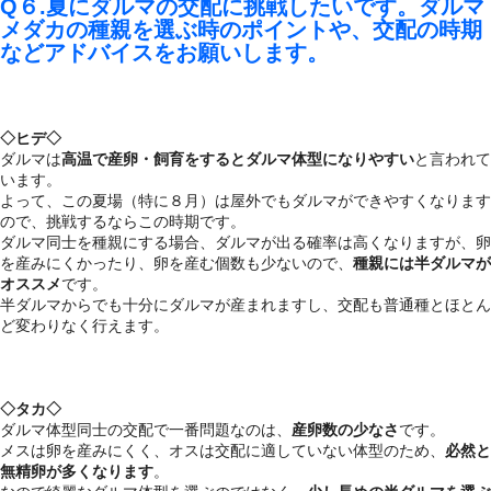
Q６.夏にダルマの交配に挑戦したいです。ダルマ
メダカの種親を選ぶ時のポイントや、交配の時期
などアドバイスをお願いします。
◇ヒデ◇
ダルマは
高温で産卵・飼育をするとダルマ体型になりやすい
と言われて
います。
よって、この夏場（特に８月）は屋外でもダルマができやすくなります
ので、挑戦するならこの時期です。
ダルマ同士を種親にする場合、ダルマが出る確率は高くなりますが、卵
を産みにくかったり、卵を産む個数も少ないので、
種親には半ダルマが
オススメ
です。
半ダルマからでも十分にダルマが産まれますし、交配も普通種とほとん
ど変わりなく行えます。
◇タカ◇
ダルマ体型同士の交配で一番問題なのは、
産卵数の少なさ
です。
メスは卵を産みにくく、オスは交配に適していない体型のため、
必然と
無精卵が多くなります
。