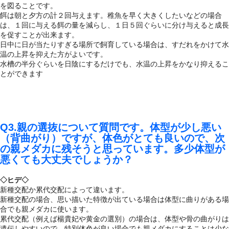
を図ることです。
餌は朝と夕方の計２回与えます。稚魚を早く大きくしたいなどの場合
は、１回に与える餌の量を減らし、１日５回ぐらいに分け与えると成長
を促すことが出来ます。
日中に日が当たりすぎる場所で飼育している場合は、すだれをかけて水
温の上昇を抑えた方がよいです。
水槽の半分ぐらいを日陰にするだけでも、水温の上昇をかなり抑えるこ
とができます
Q3.親の選抜について質問です。体型が少し悪い
（背曲がり）ですが、体色がとても良いので、次
の親メダカに残そうと思っています。多少体型が
悪くても大丈夫でしょうか？
◇ヒデ◇
新種交配か累代交配によって違います。
新種交配の場合、思い描いた特徴が出ている場合は体型に曲りがある場
合でも親メダカに使います。
累代交配（例えば楊貴妃や黄金の選別）の場合は、体型や骨の曲がりは
遺伝しやすいので、特別体色が良い場合でも親メダカにすることは少な