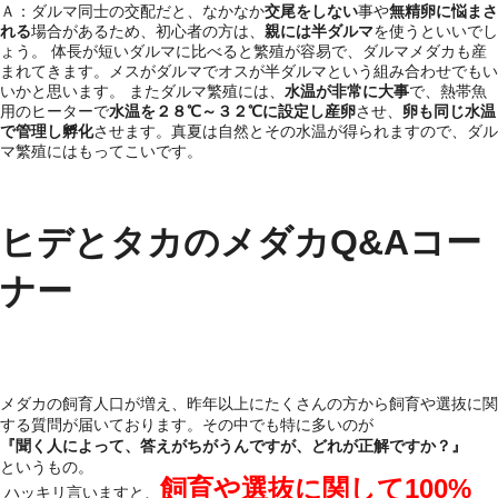
Ａ：ダルマ同士の交配だと、なかなか
交尾をしない
事や
無精卵に悩まさ
れる
場合があるため、初心者の方は、
親には半ダルマ
を使うといいでし
ょう。 体長が短いダルマに比べると繁殖が容易で、ダルマメダカも産
まれてきます。メスがダルマでオスが半ダルマという組み合わせでもい
いかと思います。 またダルマ繁殖には、
水温が非常に大事
で、熱帯魚
用のヒーターで
水温を２８℃～３２℃に設定し産卵
させ、
卵も同じ水温
で管理し孵化
させます。真夏は自然とその水温が得られますので、ダル
マ繁殖にはもってこいです。
ヒデとタカのメダカQ&Aコー
ナー
メダカの飼育人口が増え、昨年以上にたくさんの方から飼育や選抜に関
する質問が届いております。その中でも特に多いのが
『聞く人によって、答えがちがうんですが、どれが正解ですか？』
というもの。
飼育や選抜に関して100%
ハッキリ言いますと、