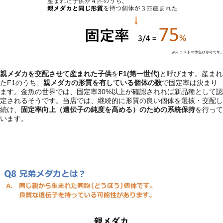
親メダカを交配させて産まれた子供
を
F1(第一世代)
と呼びます。産まれ
たF1のうち、
親メダカの形質を有している個体の数
で固定率は決まり
ます。金魚の世界では、固定率30%以上が確認されれば新品種として認
定されるそうです。当店では、継続的に形質の良い個体を選抜・交配し
続け、
固定率向上（遺伝子の純度を高める）のための系統保持
を行って
います。