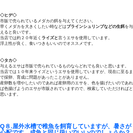
◇ヒデ◇
市販で売られているメダカの餌を与えてください。
早くメダカを大きくしたい時などは
ブラインシュリンプなどの生餌
を与
えると良いです。
当店では約２０年近く
ライズと
言うエサを使用しています。
浮上性が良く、食いつきもいいのでオススメです。
◇タカ◇
与えるエサは市販で売られているものならどれでも良いと思います。
当店では１０年来ライズというエサを使用していますが、現在に至るま
で採卵、育成に問題があったことがありません。
産卵数を増やしたいのであれば産卵用のエサを、色を揚げたいのであれ
ば色揚げようのエサが市販されていますので、検索していただければと
思います。
Q８.屋外水槽で稚魚を飼育していますが、暑さが
心配です。成魚と同じ扱いでいいのでしょうか？