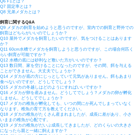
Q6 F1とは？
Q7 固定率とは？
Q8 兄弟メダカとは？
飼育に関するQ&A
Q9 メダカの飼育を始めようと思うのですが、室内での飼育と野外での
飼育はどちらがいいのでしょうか？
Q10 屋外でメダカを飼育したいのですが、気をつけることはあります
か？
Q11 60cm水槽でメダカを飼育しようと思うのですが、この場合何匹く
らい飼育が可能ですか？
Q12 水槽の底には砂利など敷いた方がいいのですか？
Q13 数日間、家を空けることになったのですが、その間、餌を与える
ことができません。大丈夫でしょうか？
Q14 メダカが底の方にじっとしていて元気がありません。餌もあまり
食べないのですが、どうしてでしょう？
Q15 メダカの冬越しはどのようにすればいいですか？
Q16 メダカが卵を産みません。どうしてでしょう？メダカの卵が孵化
しません。どうしてでしょうか？
Q17 メダカの稚魚が孵化しても、いつの間にか死んでしまっていなく
なります。稚魚の育て方を教えてください。
Q18 メダカの稚魚がたくさん産まれましたが、成長に差があり、小さ
いままの稚魚が心配です。
Q19 メダカの稚魚がだいぶ成長してきましたが、どのくらいの大きさ
になったら親と一緒に飼えますか？