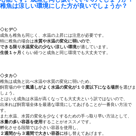
稚魚は涼しい環境にした方が良いでしょうか？
◇ヒデ◇
成魚も稚魚も同じく、水温の上昇には注意が必要です。
特に稚魚の場合は
水質や水温の変化に弱いので
、
できる限り水温変化の少ない涼しい環境
が適しています。
生後１ヶ月
くらい経つと成魚と同じ環境でも大丈夫です。
◇タカ◇
稚魚は成魚と比べ水温や水質の変化に弱いため、
飼育場の中で
風通しがよく水温の変化が１０度以下になる場所
を選びま
しょう。
とはいえ成魚は水温が高くなっても大丈夫という訳ではないので、
出来れば飼育場全体を最適な環境にしてあげることが一番良い方法で
す。
また水温、水質の変化を少なくするための手っ取り早い方法として、
水量の多い容器を使用
することがオススメです。
孵化させる段階では小さい容器を使用し、
２週間から３週間で大きい容器に
移し替えてあげます。