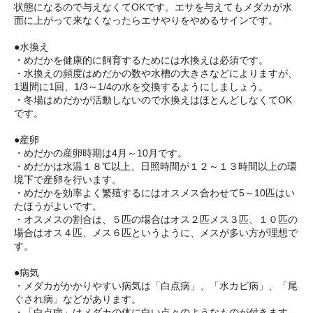
状態になるので与えなくてOKです。エサを与えてもメダカが水
面に上がって来なくなったらエサやりをやめるサインです。
●水換え
・めだかを健康的に飼育するためには水換えは必須です。
・水換えの頻度はめだかの数や水槽の大きさなどによりますが、
1週間に1回、1/3～1/4の水を交換するようにしましょう。
・冬場はめだかが活動しないので水換えはほとんどしなくてOK
です。
●産卵
・めだかの産卵時期は4月～10月です。
・めだかは水温１８℃以上、日照時間が１２～１３時間以上の環
境下で産卵を行います。
・めだかを効率よく繁殖するにはオスメス合わせて5～10匹はい
たほうがよいです。
・オスメスの割合は、５匹の場合はオス２匹メス３匹、１０匹の
場合はオス４匹、メス６匹というように、メスが多い方が理想で
す。
●病気
・メダカがかかりやすい病気は「白点病」、「水カビ病」、「尾
ぐされ病」などがあります。
・「白点病」はメダカの体に白い点々のようなものが付きます。