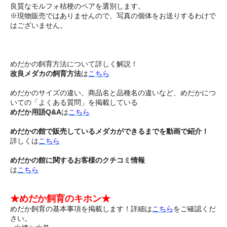
良質なモルフォ桔梗のペアを選別します。
※現物販売ではありませんので、写真の個体をお送りするわけで
はございません。
めだかの飼育方法について詳しく解説！
改良メダカの飼育方法
は
こちら
めだかのサイズの違い、商品名と品種名の違いなど、めだかにつ
いての「よくある質問」を掲載している
めだか用語Q&A
は
こちら
めだかの館で販売しているメダカができるまでを動画で紹介！
詳しくは
こちら
めだかの館に関するお客様のクチコミ情報
は
こちら
★めだか飼育のキホン★
めだか飼育の基本事項を掲載します！詳細は
こちら
をご確認くだ
さい。