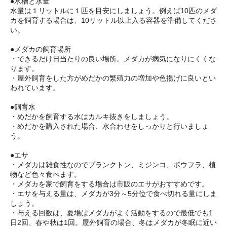
●水槽と水量
水量は１リットルに１匹を目安にしましょう。例えば10匹のメダ
カを飼育する場合は、10リットル以上入る容器を準備してくださ
い。
●メダカの飼育場所
・できるだけ日当たりの良い場所。メダカが病気になりにくくな
ります。
・屋外飼育をした方がめだかの繁殖力の増加や色揚げに良いとい
われています。
●飼育水
・めだかを飼育する水はカルキ抜きをしましょう。
・めだかを購入された場合、水合わせをしっかりと行いましょ
う。
●エサ
・メダカは雑食性なのでプランクトン、ミジンコ、ボウフラ、植
物など色々食べます。
・メダカを家で飼育をする場合は市販のエサがおすすめです。
・エサを与える量は、メダカが3分～5分位で食べ切れる量にしま
しょう。
・与える回数は、夏場はメダカがよく活動をするので最低でも1
日2回、春や秋は1回。屋外飼育の場合、冬はメダカが冬眠に近い