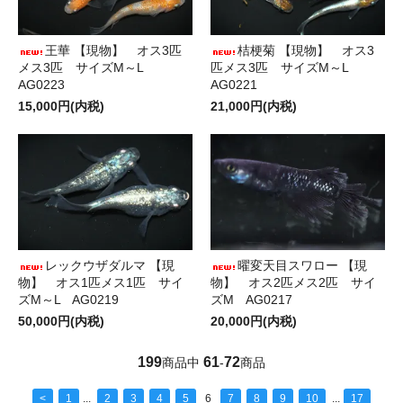
王華 【現物】 オス3匹
桔梗菊 【現物】 オス3
メス3匹 サイズM～L
匹メス3匹 サイズM～L
AG0223
AG0221
15,000円(内税)
21,000円(内税)
レックウザダルマ 【現
曜変天目スワロー 【現
物】 オス1匹メス1匹 サイ
物】 オス2匹メス2匹 サイ
ズM～L AG0219
ズM AG0217
50,000円(内税)
20,000円(内税)
199
61
72
商品中
-
商品
<
1
...
2
3
4
5
6
7
8
9
10
...
17