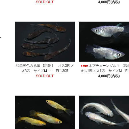
SOLD OUT
4,000円(内税)
和墨三色の兄弟 【現物】 オス3匹メ
ネプチューンダルマ 【
ス3匹 サイズM～L EL1305
オス1匹メス1匹 サイズM EL
SOLD OUT
4,000円(内税)