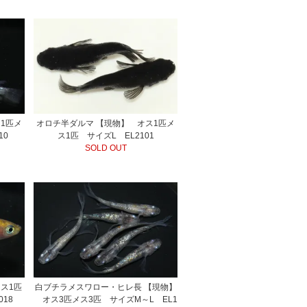
1匹メ
オロチ半ダルマ 【現物】 オス1匹メ
10
ス1匹 サイズL EL2101
SOLD OUT
ス1匹
白ブチラメスワロー・ヒレ長 【現物】
18
オス3匹メス3匹 サイズM～L EL1