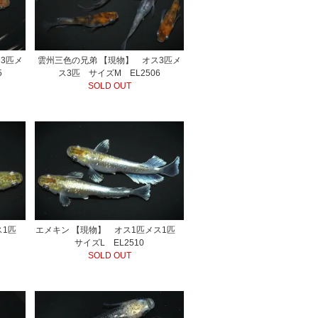
3匹メ
雲州三色の兄弟 【現物】 オス3匹メ
5
ス3匹 サイズM EL2506
SOLD OUT
メス1匹
エメキン 【現物】 オス1匹メス1匹
サイズL EL2510
SOLD OUT