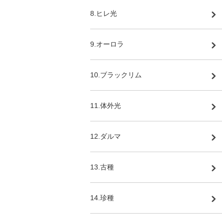
8.ヒレ光
9.オーロラ
10.ブラックリム
11.体外光
12.ダルマ
13.古種
14.珍種