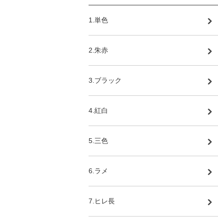
1.単色
2.朱赤
3.ブラック
4.紅白
5.三色
6.ラメ
7.ヒレ長