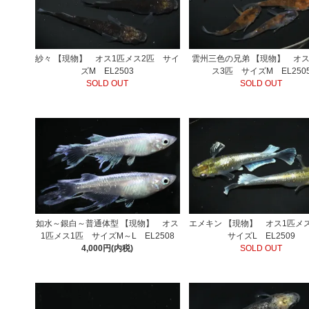
紗々 【現物】 オス1匹メス2匹 サイ
雲州三色の兄弟 【現物】 オス
ズM EL2503
ス3匹 サイズM EL250
SOLD OUT
SOLD OUT
如水～銀白～普通体型 【現物】 オス
エメキン 【現物】 オス1匹
1匹メス1匹 サイズM～L EL2508
サイズL EL2509
4,000円(内税)
SOLD OUT