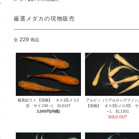
厳選メダカの現物販売
229
全
商品
楊貴妃ラメ 【現物】 オス1匹メス2
アルビノ（リアルロングフィン
匹 サイズM～L EL0107
【現物】 オス3匹メス3匹 サ
3,000円(内税)
～L EL1301
SOLD OUT