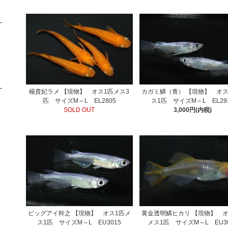
楊貴妃ラメ 【現物】 オス1匹メス3
カガミ鱗（青） 【現物】 オス
匹 サイズM～L EL2805
ス1匹 サイズM～L EL29
SOLD OUT
3,000円(内税)
ビッグアイ幹之 【現物】 オス1匹メ
黄金透明鱗ヒカリ 【現物】 オ
ス1匹 サイズM～L EU3015
メス1匹 サイズM～L EU30