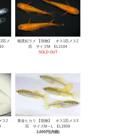
2匹メ
楊貴妃ラメ 【現物】 オス1匹メス2
10
匹 サイズM EL2104
SOLD OUT
メス2
黄金ヒカリ 【現物】 オス1匹メス3
9
匹 サイズM～L EL2609
3,000円(内税)