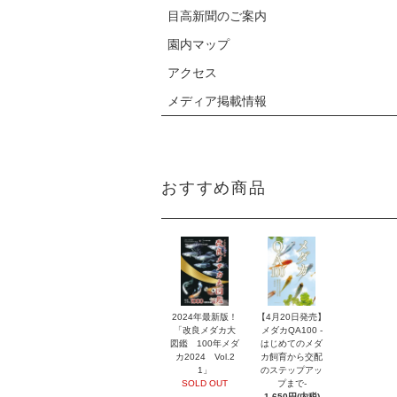
目高新聞のご案内
園内マップ
アクセス
メディア掲載情報
おすすめ商品
2024年最新版！
【4月20日発売】
「改良メダカ大
メダカQA100 -
図鑑 100年メダ
はじめてのメダ
カ2024 Vol.2
カ飼育から交配
1」
のステップアッ
SOLD OUT
プまで-
1,650円(内税)