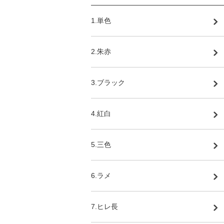
1.単色
2.朱赤
3.ブラック
4.紅白
5.三色
6.ラメ
7.ヒレ長