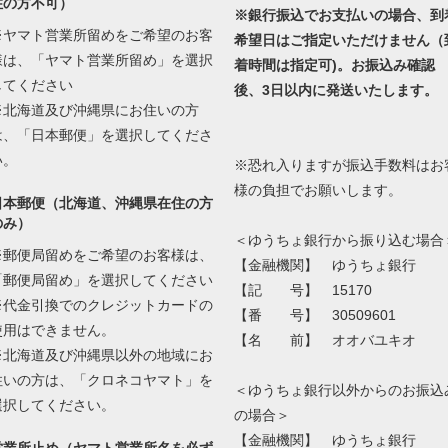
住の方不可）
※銀行振込でお支払いの場合、到
※ヤマト営業所留めをご希望のお客
希望日はご指定いただけません（
様は、「ヤマト営業所留め」を選択
着時間は指定可)。お振込み確認
してください
後、3日以内に発送いたします。
※北海道及び沖縄県にお住いの方
は、「日本郵便」を選択してくださ
い。
※恐れ入りますが振込手数料はお
様の負担でお願いします。
日本郵便（北海道、沖縄県在住の方
のみ）
＜ゆうちょ銀行から振り込む場合
※郵便局留めをご希望のお客様は、
【金融機関】 ゆうちょ銀行
「郵便局留め」を選択してください
【記 号】 15170
※代金引換でのクレジットカードの
【番 号】 30509601
使用はできません。
【名 前】 オオバユキオ
※北海道及び沖縄県以外の地域にお
住いの方は、「クロネコヤマト」を
＜ゆうちょ銀行以外からのお振込
選択してください。
の場合＞
【金融機関】 ゆうちょ銀行
営業所止め（ヤマト営業所名を必ず