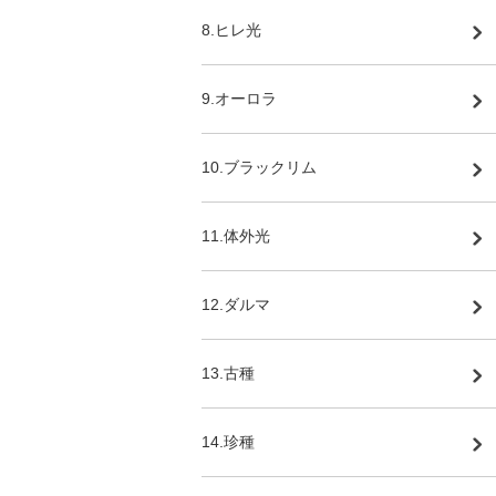
8.ヒレ光
9.オーロラ
10.ブラックリム
11.体外光
12.ダルマ
13.古種
14.珍種