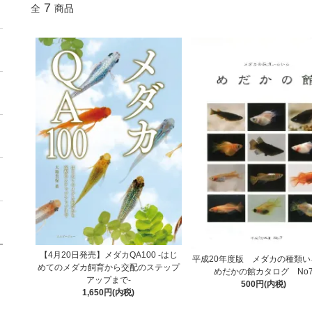
7
全
商品
【4月20日発売】メダカQA100 -はじ
平成20年度版 メダカの種類い
めてのメダカ飼育から交配のステップ
めだかの館カタログ No
アップまで-
500円(内税)
1,650円(内税)