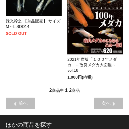
緑光幹之 【単品販売】 サイズ
M～L SDD14
SOLD OUT
2021年度版「１００年メダ
カ ～改良メダカ大図鑑～
vol.18」
1,000円(内税)
2
1
2
商品中
-
商品
前へ
次へ
ほかの商品を探す