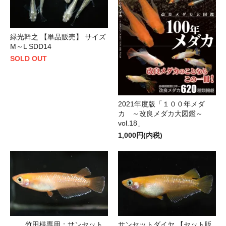
緑光幹之 【単品販売】 サイズ
M～L SDD14
SOLD OUT
2021年度版「１００年メダ
カ ～改良メダカ大図鑑～
vol.18」
1,000円(内税)
サンセットダイヤ 【セット販
竹田様専用：サンセット