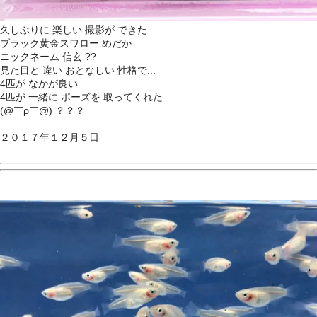
久しぶりに 楽しい 撮影が できた
ブラック黄金スワロー めだか
ニックネーム 信玄
??
見た目と 違い おとなしい 性格で
...
4匹が なかが良い
4匹が 一緒に ポーズを 取ってくれた
(@￣ρ￣@) ？？？
２０１７年１２月５日