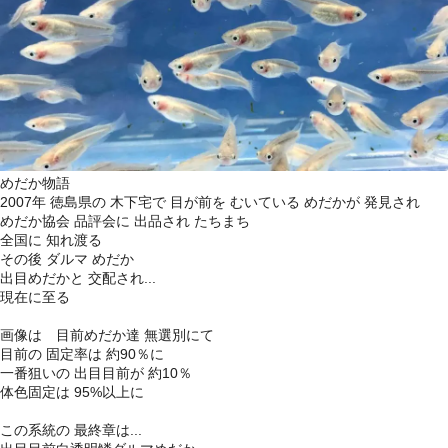
めだか物語
2007年 徳島県の 木下宅で 目が前を むいている めだかが 発見され
めだか協会 品評会に 出品され たちまち
全国に 知れ渡る
その後 ダルマ めだか
出目めだかと 交配され
...
現在に至る
画像は 目前めだか達 無選別にて
目前の 固定率は 約90％に
一番狙いの 出目目前が 約10％
体色固定は 95%以上に
この系統の 最終章は...