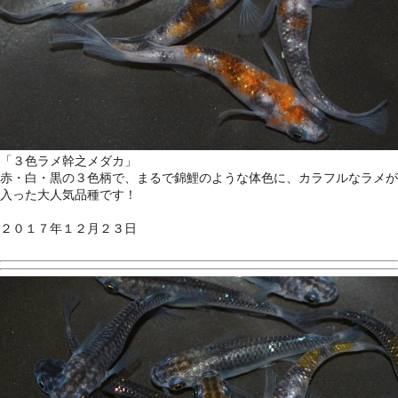
「３色ラメ幹之メダカ」
赤・白・黒の３色柄で、まるで錦鯉のような体色に、カラフルなラメが
入った大人気品種です！
２０１７年１２月２３日