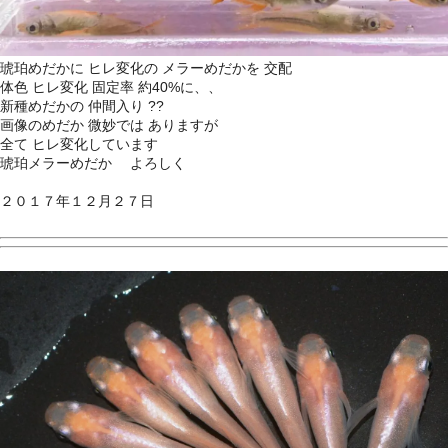
琥珀めだかに ヒレ変化の メラーめだかを 交配
体色 ヒレ変化 固定率 約40%に、、
新種めだかの 仲間入り
??
画像のめだか 微妙では ありますが
全て ヒレ変化しています
琥珀メラーめだか よろしく
２０１７年１２月２７日