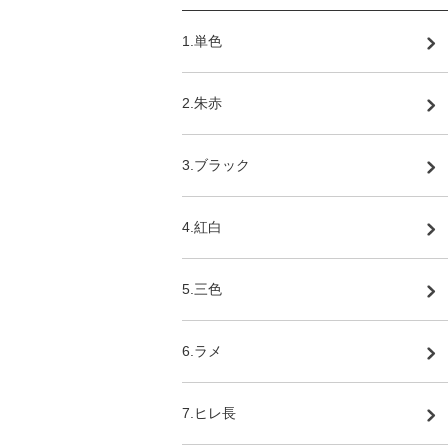
1.単色
2.朱赤
3.ブラック
4.紅白
5.三色
6.ラメ
7.ヒレ長