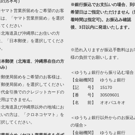
住の方不可）
※銀行振込でお支払いの場合、到
※ヤマト営業所留めをご希望のお客
希望日はご指定いただけません（
様は、「ヤマト営業所留め」を選択
着時間は指定可)。お振込み確認
してください
後、3日以内に発送いたします。
※北海道及び沖縄県にお住いの方
は、「日本郵便」を選択してくださ
い。
※恐れ入りますが振込手数料はお
様の負担でお願いします。
日本郵便（北海道、沖縄県在住の方
のみ）
＜ゆうちょ銀行から振り込む場合
※郵便局留めをご希望のお客様は、
【金融機関】 ゆうちょ銀行
「郵便局留め」を選択してください
【記 号】 15170
※代金引換でのクレジットカードの
【番 号】 30509601
使用はできません。
【名 前】 オオバユキオ
※北海道及び沖縄県以外の地域にお
住いの方は、「クロネコヤマト」を
＜ゆうちょ銀行以外からのお振込
選択してください。
の場合＞
【金融機関】 ゆうちょ銀行
営業所止め（ヤマト営業所名を必ず