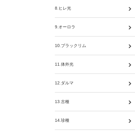
8.ヒレ光
9.オーロラ
10.ブラックリム
11.体外光
12.ダルマ
13.古種
14.珍種