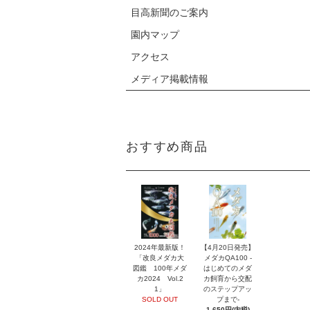
目高新聞のご案内
園内マップ
アクセス
メディア掲載情報
おすすめ商品
2024年最新版！
【4月20日発売】
「改良メダカ大
メダカQA100 -
図鑑 100年メダ
はじめてのメダ
カ2024 Vol.2
カ飼育から交配
1」
のステップアッ
SOLD OUT
プまで-
1,650円(内税)