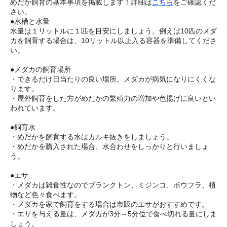
めだか飼育の基本事項を掲載します！詳細は
こちら
をご確認くだ
さい。
●水槽と水量
水量は１リットルに１匹を目安にしましょう。例えば10匹のメダ
カを飼育する場合は、10リットル以上入る容器を準備してくださ
い。
●メダカの飼育場所
・できるだけ日当たりの良い場所。メダカが病気になりにくくな
ります。
・屋外飼育をした方がめだかの繁殖力の増加や色揚げに良いとい
われています。
●飼育水
・めだかを飼育する水はカルキ抜きをしましょう。
・めだかを購入された場合、水合わせをしっかりと行いましょ
う。
●エサ
・メダカは雑食性なのでプランクトン、ミジンコ、ボウフラ、植
物など色々食べます。
・メダカを家で飼育をする場合は市販のエサがおすすめです。
・エサを与える量は、メダカが3分～5分位で食べ切れる量にしま
しょう。