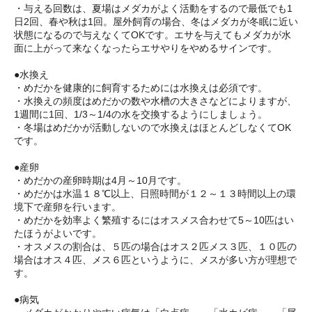
・与える回数は、夏場はメダカがよく活動をするので最低でも1
日2回、春や秋は1回。屋外飼育の場合、冬はメダカが冬眠に近い
状態になるので与えなくてOKです。エサを与えてもメダカが水
面に上がって来なくなったらエサやりをやめるサインです。
●水換え
・めだかを健康的に飼育するためには水換えは必須です。
・水換えの頻度はめだかの数や水槽の大きさなどによりますが、
1週間に1回、1/3～1/4の水を交換するようにしましょう。
・冬場はめだかが活動しないので水換えはほとんどしなくてOK
です。
●産卵
・めだかの産卵時期は4月～10月です。
・めだかは水温１８℃以上、日照時間が１２～１３時間以上の環
境下で産卵を行います。
・めだかを効率よく繁殖するにはオスメス合わせて5～10匹はい
たほうがよいです。
・オスメスの割合は、５匹の場合はオス２匹メス３匹、１０匹の
場合はオス４匹、メス６匹というように、メスが多い方が理想で
す。
●病気