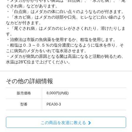
・メダカがかかりやすい病気は「白点病」、「水カビ病」、「尾
ぐされ病」などがあります。
・「白点病」はメダカの体に白い点々のようなものが付きます。
・「水カビ病」はメダカの頭部や口先、ヒレなどに白い線のよう
なカビが付きます。
・「尾ぐされ病」はメダカのヒレがささくれたり、溶けたりしま
す。
・治療法は市販の魚病薬を使用するか、粗塩を使用します。
・粗塩は０.３～０.５％の塩分濃度になるように塩水を作り、そ
こに病気のメダカをいれて塩水浴させます。
・メダカが病気の原因となる菌は高温になると活動が鈍るため、
水温は28℃位まで上げてください。
その他の詳細情報
販売価格
8,000円(内税)
型番
PEA30-3
この商品を友達に教える