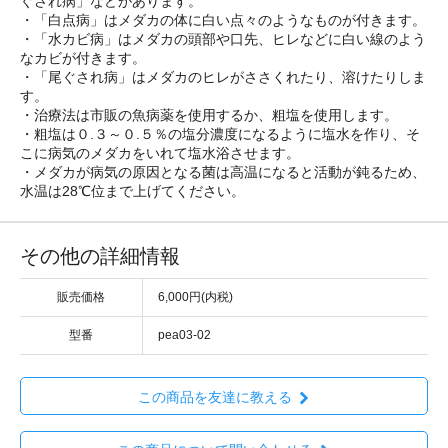
ぐされ病」などがあります。
・「白点病」はメダカの体に白い点々のようなものが付きます。
・「水カビ病」はメダカの頭部や口先、ヒレなどに白い線のよう
なカビが付きます。
・「尾ぐされ病」はメダカのヒレがささくれたり、溶けたりしま
す。
・治療法は市販の魚病薬を使用するか、粗塩を使用します。
・粗塩は０.３～０.５％の塩分濃度になるように塩水を作り、そ
こに病気のメダカをいれて塩水浴させます。
・メダカが病気の原因となる菌は高温になると活動が鈍るため、
水温は28℃位まで上げてください。
その他の詳細情報
販売価格
6,000円(内税)
型番
pea03-02
この商品を友達に教える