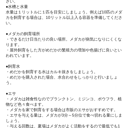
さい。
●水槽と水量
水量は１リットルに１匹を目安にしましょう。例えば10匹のメダ
カを飼育する場合は、10リットル以上入る容器を準備してくださ
い。
●メダカの飼育場所
・できるだけ日当たりの良い場所。メダカが病気になりにくくな
ります。
・屋外飼育をした方がめだかの繁殖力の増加や色揚げに良いとい
われています。
●飼育水
・めだかを飼育する水はカルキ抜きをしましょう。
・めだかを購入された場合、水合わせをしっかりと行いましょ
う。
●エサ
・メダカは雑食性なのでプランクトン、ミジンコ、ボウフラ、植
物など色々食べます。
・メダカを家で飼育をする場合は市販のエサがおすすめです。
・エサを与える量は、メダカが3分～5分位で食べ切れる量にしま
しょう。
・与える回数は、夏場はメダカがよく活動をするので最低でも1