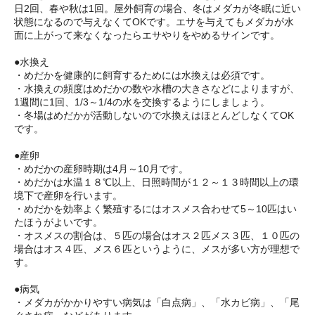
日2回、春や秋は1回。屋外飼育の場合、冬はメダカが冬眠に近い
状態になるので与えなくてOKです。エサを与えてもメダカが水
面に上がって来なくなったらエサやりをやめるサインです。
●水換え
・めだかを健康的に飼育するためには水換えは必須です。
・水換えの頻度はめだかの数や水槽の大きさなどによりますが、
1週間に1回、1/3～1/4の水を交換するようにしましょう。
・冬場はめだかが活動しないので水換えはほとんどしなくてOK
です。
●産卵
・めだかの産卵時期は4月～10月です。
・めだかは水温１８℃以上、日照時間が１２～１３時間以上の環
境下で産卵を行います。
・めだかを効率よく繁殖するにはオスメス合わせて5～10匹はい
たほうがよいです。
・オスメスの割合は、５匹の場合はオス２匹メス３匹、１０匹の
場合はオス４匹、メス６匹というように、メスが多い方が理想で
す。
●病気
・メダカがかかりやすい病気は「白点病」、「水カビ病」、「尾