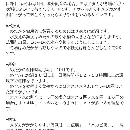
日2回、春や秋は1回。屋外飼育の場合、冬はメダカが冬眠に近い
状態になるので与えなくてOKです。エサを与えてもメダカが水
面に上がって来なくなったらエサやりをやめるサインです。
●水換え
・めだかを健康的に飼育するためには水換えは必須です。
・水換えの頻度はめだかの数や水槽の大きさなどによりますが、
1週間に1回、1/3～1/4の水を交換するようにしましょう。
・冬場はめだかが活動しないので水換えはほとんどしなくてOK
です。
●産卵
・めだかの産卵時期は4月～10月です。
・めだかは水温１８℃以上、日照時間が１２～１３時間以上の環
境下で産卵を行います。
・めだかを効率よく繁殖するにはオスメス合わせて5～10匹はい
たほうがよいです。
・オスメスの割合は、５匹の場合はオス２匹メス３匹、１０匹の
場合はオス４匹、メス６匹というように、メスが多い方が理想で
す。
●病気
・メダカがかかりやすい病気は「白点病」、「水カビ病」、「尾