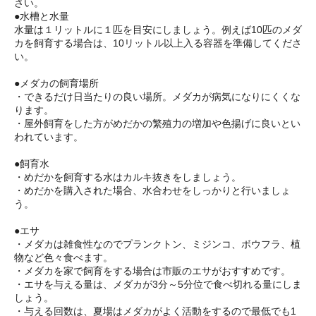
さい。
●水槽と水量
水量は１リットルに１匹を目安にしましょう。例えば10匹のメダ
カを飼育する場合は、10リットル以上入る容器を準備してくださ
い。
●メダカの飼育場所
・できるだけ日当たりの良い場所。メダカが病気になりにくくな
ります。
・屋外飼育をした方がめだかの繁殖力の増加や色揚げに良いとい
われています。
●飼育水
・めだかを飼育する水はカルキ抜きをしましょう。
・めだかを購入された場合、水合わせをしっかりと行いましょ
う。
●エサ
・メダカは雑食性なのでプランクトン、ミジンコ、ボウフラ、植
物など色々食べます。
・メダカを家で飼育をする場合は市販のエサがおすすめです。
・エサを与える量は、メダカが3分～5分位で食べ切れる量にしま
しょう。
・与える回数は、夏場はメダカがよく活動をするので最低でも1