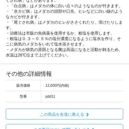
ぐされ病」などがあります。
・「白点病」はメダカの体に白い点々のようなものが付きます。
・「水カビ病」はメダカの頭部や口先、ヒレなどに白い線のよう
なカビが付きます。
・「尾ぐされ病」はメダカのヒレがささくれたり、溶けたりしま
す。
・治療法は市販の魚病薬を使用するか、粗塩を使用します。
・粗塩は０.３～０.５％の塩分濃度になるように塩水を作り、そ
こに病気のメダカをいれて塩水浴させます。
・メダカが病気の原因となる菌は高温になると活動が鈍るため、
水温は28℃位まで上げてください。
その他の詳細情報
販売価格
12,000円(内税)
型番
pdd11
この商品を友達に教える