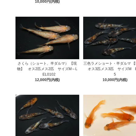
10,000円(内税)
さくら（ショート、半ダルマ） 【現
三色ラメショート・半ダルマ 【
物】 オス2匹メス2匹 サイズM～L
オス3匹メス3匹 サイズM E
EL0102
5
12,000円(内税)
10,000円(内税)