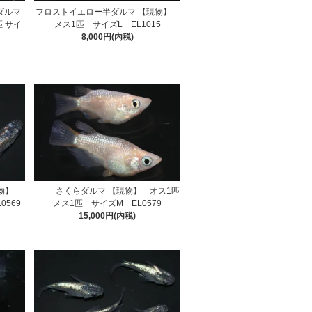
ダルマ
フロストイエロー半ダルマ 【現物】
 サイ
メス1匹 サイズL EL1015
8,000円(内税)
現物】
さくらダルマ 【現物】 オス1匹
0569
メス1匹 サイズM EL0579
15,000円(内税)