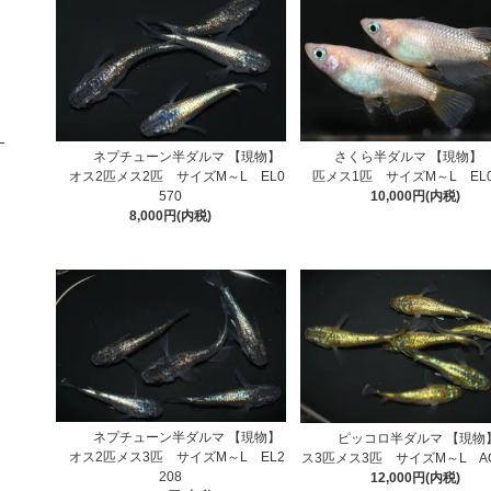
ネプチューン半ダルマ 【現物】
さくら半ダルマ 【現物】
オス2匹メス2匹 サイズM～L EL0
匹メス1匹 サイズM～L EL0
570
10,000円(内税)
8,000円(内税)
ネプチューン半ダルマ 【現物】
ピッコロ半ダルマ 【現物
オス2匹メス3匹 サイズM～L EL2
ス3匹メス3匹 サイズM～L AG
208
12,000円(内税)