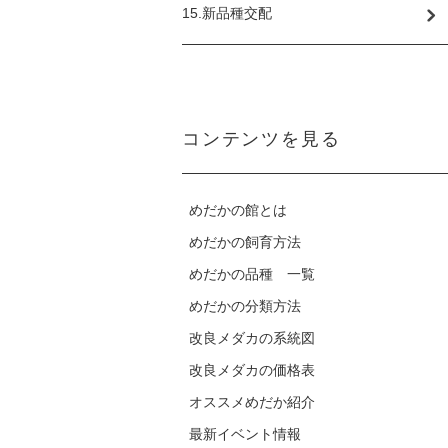
15.新品種交配
コンテンツを見る
めだかの館とは
めだかの飼育方法
めだかの品種 一覧
めだかの分類方法
改良メダカの系統図
改良メダカの価格表
オススメめだか紹介
最新イベント情報