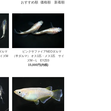
おすすめ順
価格順
新着順
ダルマ
ピンクサファイアNEOダルマ
イズM
（半ダルマ） オス1匹・メス1匹 サイ
ズM～L EYZ03
15,000円(内税)