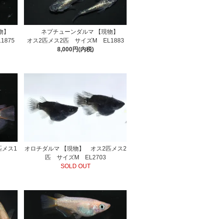
現物】
ネプチューンダルマ 【現物】
1875
オス2匹メス2匹 サイズM EL1883
8,000円(内税)
匹メス1
オロチダルマ 【現物】 オス2匹メス2
匹 サイズM EL2703
SOLD OUT