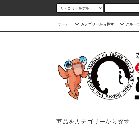
ホーム
カテゴリーから探す
グルー
商品をカテゴリーから探す