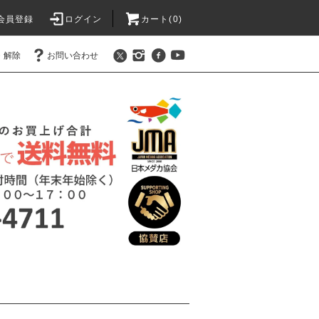
会員登録
ログイン
カート(0)
・解除
お問い合わせ