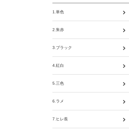
1.単色
2.朱赤
3.ブラック
4.紅白
5.三色
6.ラメ
7.ヒレ長