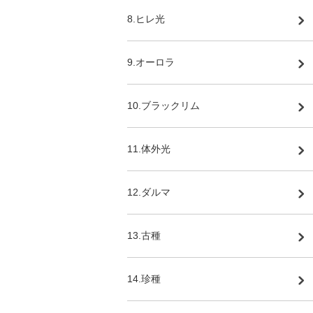
8.ヒレ光
9.オーロラ
10.ブラックリム
11.体外光
12.ダルマ
13.古種
14.珍種