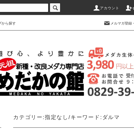
アカウント
プから探す
メルマガ登録
カテゴリー:指定なし/キーワード:ダルマ